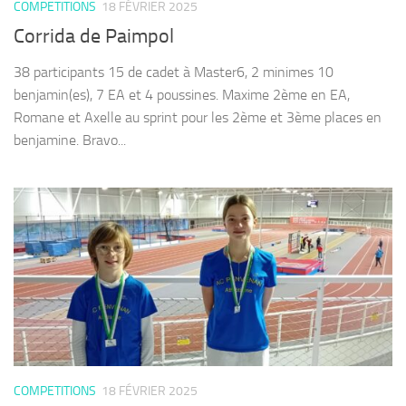
COMPETITIONS
18 FÉVRIER 2025
Corrida de Paimpol
38 participants 15 de cadet à Master6, 2 minimes 10
benjamin(es), 7 EA et 4 poussines. Maxime 2ème en EA,
Romane et Axelle au sprint pour les 2ème et 3ème places en
benjamine. Bravo...
COMPETITIONS
18 FÉVRIER 2025