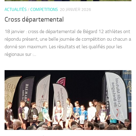
ACTUALITÉS
/
COMPETITIONS
20 JANVIER 2026
Cross départemental
18 janvier : cross de départemental de Bégard 12 athlètes ont
répondu présent, une belle journée de compétition ou chacun a
donné son maximum. Les résultats et les qualifiés pour les
régionaux sur :...